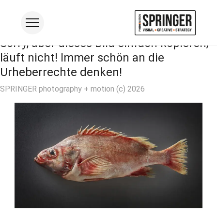
Sorry, aber dieses Bild einfach kopieren,
läuft nicht! Immer schön an die
Studio
Urheberrechte denken!
FOOD
SPRINGER photography + motion (c) 2026
PRODUKT
INDUSTRIE
CORPORATE
MOTION
Studio mieten
Visual Coaching