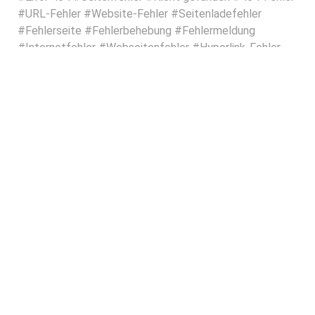
#URL-Fehler #Website-Fehler #Seitenladefehler
#Fehlerseite #Fehlerbehebung #Fehlermeldung
#Internetfehler #Webseitenfehler #Hyperlink-Fehler
#Fehlercode #Fehleranalyse #Fehlerursache
#Webseitenverfügbarkeit
FOOD
PRODUKT