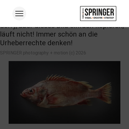
Sorry, aber dieses Bild einfach kopieren,
läuft nicht! Immer schön an die
ARBEIT
Urheberrechte denken!
FOOD
SPRINGER photography + motion (c) 2026
PRODUKT
INDUSTRIE
CORPORATE
FILM
STUDIO
STRATEGIE